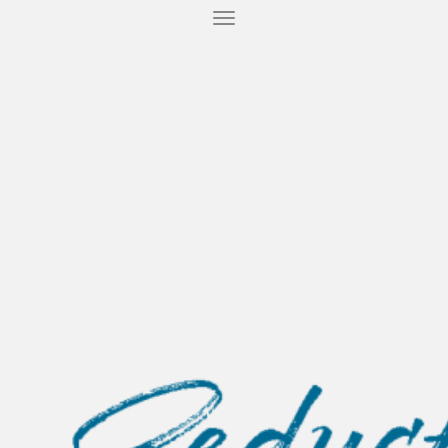
T
O
G
G
L
E
N
A
V
I
G
A
T
I
O
N