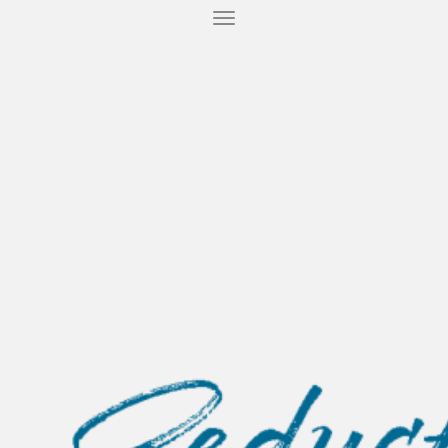
T
O
G
G
L
E
N
A
V
I
G
A
T
I
O
N