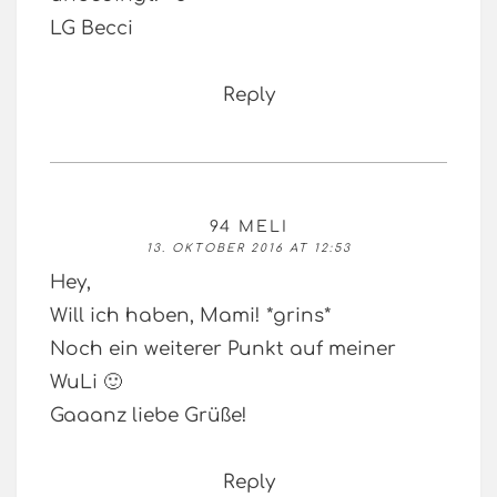
LG Becci
Reply
94 MELI
13. OKTOBER 2016 AT 12:53
Hey,
Will ich haben, Mami! *grins*
Noch ein weiterer Punkt auf meiner
WuLi 🙂
Gaaanz liebe Grüße!
Reply