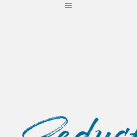
T
O
G
G
L
E
N
A
V
I
G
A
T
I
O
N