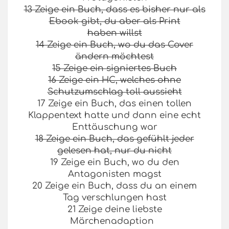
13 Zeige ein Buch, dass es bisher nur als
Ebook gibt, du aber als Print
haben willst
14 Zeige ein Buch, wo du das Cover
ändern möchtest
15 Zeige ein signiertes Buch
16 Zeige ein HC, welches ohne
Schutzumschlag toll aussieht
17 Zeige ein Buch, das einen tollen
Klappentext hatte und dann eine echt
Enttäuschung war
18 Zeige ein Buch, das gefühlt jeder
gelesen hat, nur du nicht
19 Zeige ein Buch, wo du den
Antagonisten magst
20 Zeige ein Buch, dass du an einem
Tag verschlungen hast
21 Zeige deine liebste
Märchenadaption