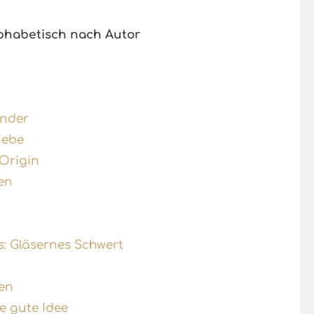
phabetisch nach Autor
t
under
iebe
 Origin
en
s: Gläsernes Schwert
hen
ne gute Idee