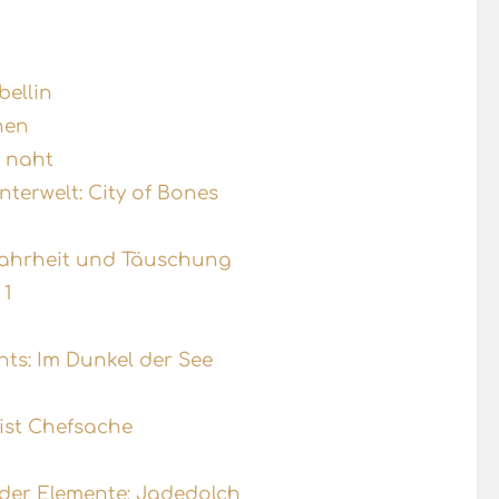
bellin
hen
m naht
terwelt: City of Bones
Wahrheit und Täuschung
 1
nts: Im Dunkel der See
 ist Chefsache
 der Elemente: Jadedolch