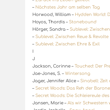
–
Nächstes Jahr am selben Tag
Horwood, William –
Hydden World: D
Hoyos, Thordis –
Stonebound
Hörger, Sandra –
Sublevel: Zwischen
–
Sublevel: Zwischen Reue & Revolte
–
Sublevel: Zwischen Ehre & Exil
I
J
Jackson, Corinne –
Touched: Der Pre
Jae-Jones, S. –
Wintersong
Jager, Jennifer Alice –
Sinabell: Zei
–
Secret Woods: Das Reh der Barone
–
Secret Woods: Die Schleiereule des
Jansen, Marie –
Als wir Schwestern