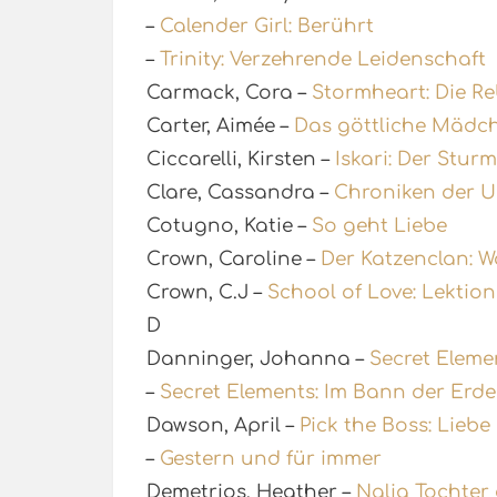
–
Calender Girl: Berührt
–
Trinity: Verzehrende Leidenschaft
Carmack, Cora –
Stormheart: Die Re
Carter, Aimée –
Das göttliche Mädc
Ciccarelli, Kirsten –
Iskari: Der Stur
Clare, Cassandra –
Chroniken der Un
Cotugno, Katie –
So geht Liebe
Crown, Caroline –
Der Katzenclan: 
Crown, C.J –
School of Love: Lektion
D
Danninger, Johanna –
Secret Eleme
–
Secret Elements: Im Bann der Erde
Dawson, April –
Pick the Boss: Liebe
–
Gestern und für immer
Demetrios, Heather –
Nalia Tochter