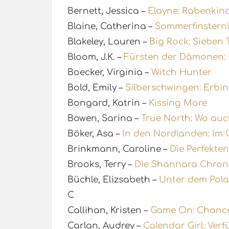
Bernett, Jessica –
Elayne: Rabenkin
Blaine, Catherina –
Sommerfinstern
Blakeley, Lauren –
Big Rock: Sieben 
Bloom, J.K. –
Fürsten der Dämonen: 
Boecker, Virginia –
Witch Hunter
Bold, Emily –
Silberschwingen: Erbin
Bongard, Katrin –
Kissing More
Bowen, Sarina –
True North: Wo auc
Böker, Asa –
In den Nordlanden: Im 
Brinkmann, Caroline –
Die Perfekten
Brooks, Terry –
Die Shannara Chroni
Büchle, Elizsabeth –
Unter dem Pola
C
Callihan, Kristen –
Game On: Chanc
Carlan, Audrey –
Calendar Girl: Verf