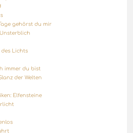
d
is
Tage gehörst du mir
Unsterblich
 des Lichts
h immer du bist
Glanz der Welten
ken: Elfensteine
rlicht
enlos
ührt