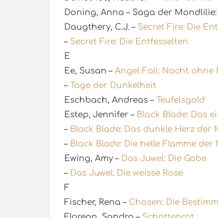
Doning, Anna – Saga der Mondlilie
Daugthery, C.J. –
Secret Fire: Die E
–
Secret Fire: Die Entfesselten
E
Ee, Susan –
Angel Fall: Nacht ohne
–
Tage der Dunkelheit
Eschbach, Andreas –
Teufelsgold
Estep, Jennifer –
Black Blade: Das e
–
Black Blade: Das dunkle Herz der
–
Black Blade: Die helle Flamme der
Ewing, Amy –
Das Juwel: Die Gabe
–
Das Juwel: Die weisse Rose
F
Fischer, Rena –
Chosen: Die Bestimm
Florean, Sandra –
Schattenrot