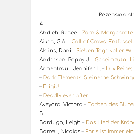
Rezension al
A
Ahdieh, Renée –
Zorn & Morgenröte
Aiken, G.A. –
Call of Crows: Entfessel
Aktins, Dani –
Sieben Tage voller W
Anderson, Poppy J. –
Geheimzutat L
Armentrout, Jennifer L. –
Lux Reihe:
–
Dark Elements: Steinerne Schwing
–
Frigid
–
Deadly ever after
Aveyard, Victora –
Farben des Blute
B
Bardugo, Leigh –
Das Lied der Krä
Barreu, Nicolas –
Paris ist immer ei