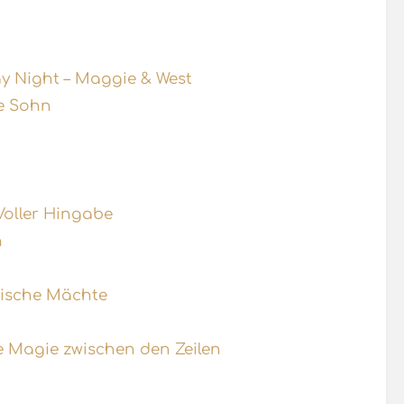
day Night – Maggie & West
e Sohn
Voller Hingabe
n
hische Mächte
e Magie zwischen den Zeilen