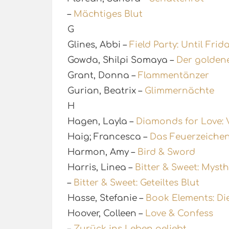
–
Mächtiges Blut
G
Glines, Abbi –
Field Party: Until Fri
Gowda, Shilpi Somaya –
Der golden
Grant, Donna –
Flammentänzer
Gurian, Beatrix –
Glimmernächte
H
Hagen, Layla –
Diamonds for Love: 
Haig; Francesca –
Das Feuerzeiche
Harmon, Amy –
Bird & Sword
Harris, Linea –
Bitter & Sweet: Myst
–
Bitter & Sweet: Geteiltes Blut
Hasse, Stefanie –
Book Elements: Di
Hoover, Colleen –
Love & Confess
–
Zurück ins Leben geliebt