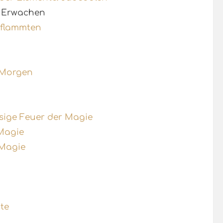
: Erwachen
ntflammten
 Morgen
isige Feuer der Magie
 Magie
 Magie
te