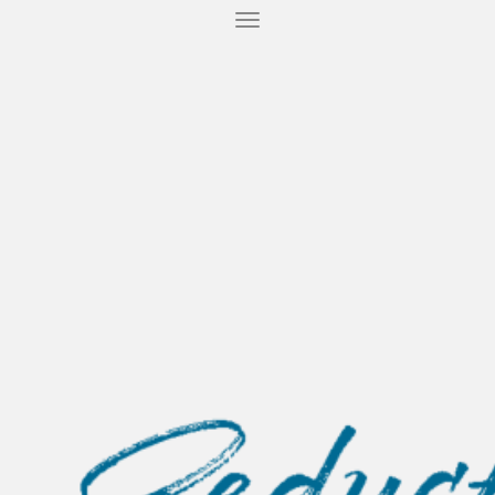
T
O
G
G
L
E
N
A
V
I
G
A
T
I
O
N