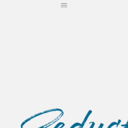
T
O
G
G
L
E
N
A
V
I
G
A
T
I
O
N