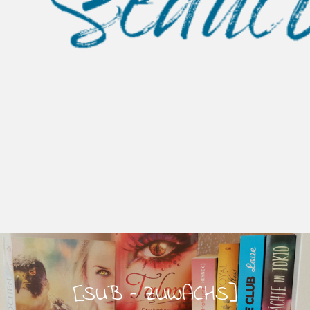
[SUB – ZUWACHS]