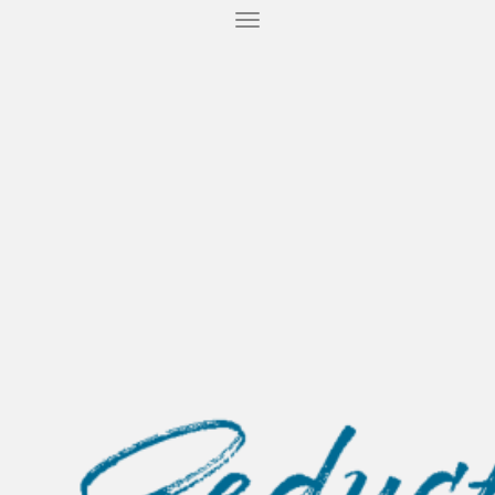
T
O
G
G
L
E
N
A
V
I
G
A
T
I
O
N