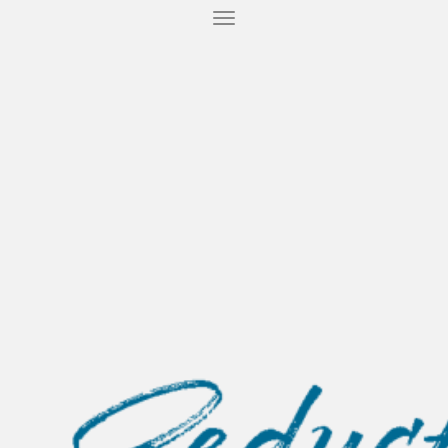
T
O
G
G
L
E
N
A
V
I
G
A
T
I
O
N