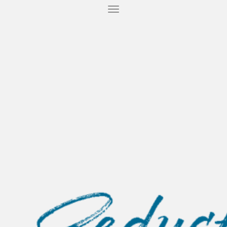
T
O
G
G
L
E
N
A
V
I
G
A
T
I
O
N