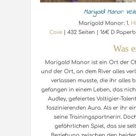
Marigold Manor: Vei
Marigold Manor: 1.
H
Cove
| 432 Seiten | 16€ D Pape
Was e
Marigold Manor ist ein Ort der C
und der Ort, an dem River alles verl
verlassen musste, die ihr alles b
gefangen in einem Leben, das nicht 
Audley, gefeiertes Voltigier-Tale
faszinierenden Aura. Als er ihr e
seine Trainingspartnerin. Doc
gefährlichen Spiel, das sie s
Beziehung zwischen den beiden