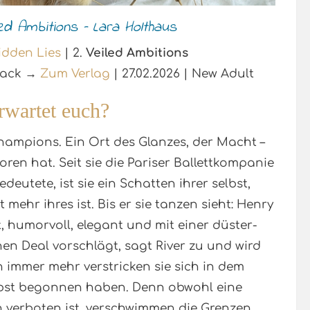
led Ambitions – Lara Holthaus
idden Lies
| 2.
Veiled Ambitions
rback →
Zum Verlag
| 27.02.2026 | New Adult
rwartet euch?
hampions. Ein Ort des Glanzes, der Macht –
oren hat. Seit sie die Pariser Ballettkompanie
edeutete, ist sie ein Schatten ihrer selbst,
mehr ihres ist. Bis er sie tanzen sieht: Henry
nt, humorvoll, elegant und mit einer düster-
inen Deal vorschlägt, sagt River zu und wird
h immer mehr verstricken sie sich in dem
elbst begonnen haben. Denn obwohl eine
 verboten ist, verschwimmen die Grenzen