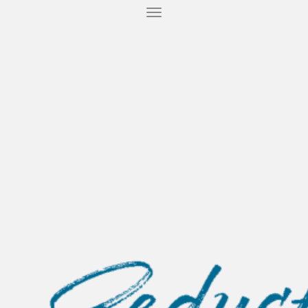
T
O
G
G
L
E
N
A
V
I
G
A
T
I
O
N