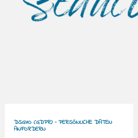
DSGVO (GDPR) – PERSÖNLICHE DATEN
ANFORDERN