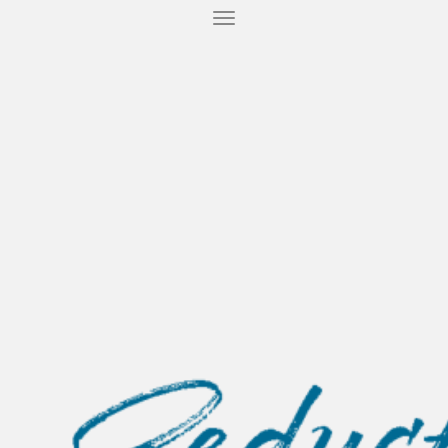
T
O
G
G
L
E
N
A
V
I
G
A
T
I
O
N