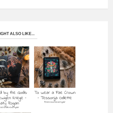
GHT ALSO LIKE...
d by the Gods:
To wear a Fae Crown
ewigen Kriege –
– Tessonja Odette
Caty Rogan
Rezensionsexemplar
eserundenexemplar