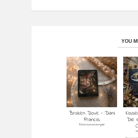
YOU MI
Broken Dove – Dani
Kisse
Francis
Die 
Rezensionsexemplar
L