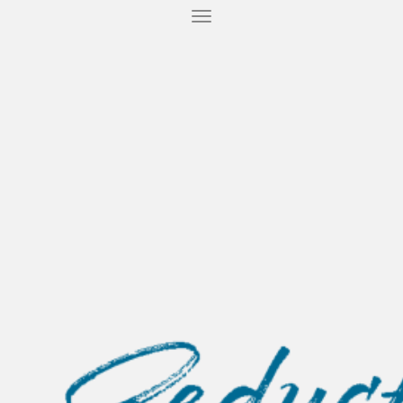
T
O
G
G
L
E
N
A
V
I
G
A
T
I
O
N