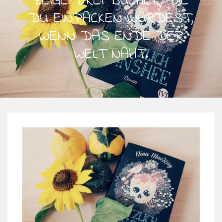
ZEIGE DREI BÜCHER, DIE
DU EINPACKEN WÜRDEST,
WENN DAS ENDE DER
WELT NAHT.