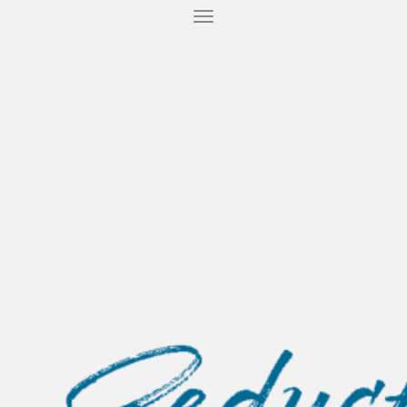
T
O
G
G
L
E
N
A
V
I
G
A
T
I
O
N