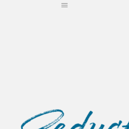
T
O
G
G
L
E
N
A
V
I
G
A
T
I
O
N