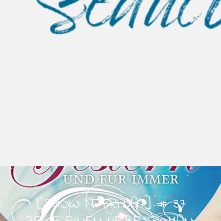
[SHOW IT FRIDAY] # 37