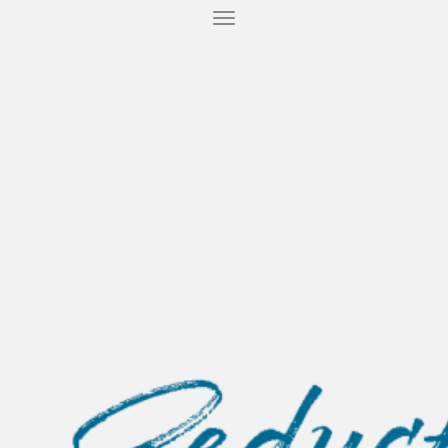
T
O
G
G
L
E
N
A
V
I
G
A
T
I
O
N