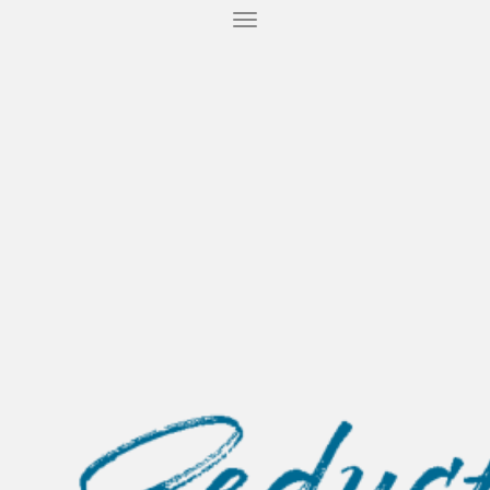
T
O
G
G
L
E
N
A
V
I
G
A
T
I
O
N