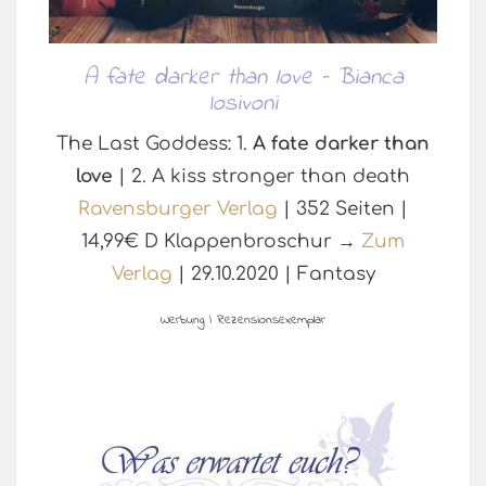
A fate darker than love – Bianca
Iosivoni
The Last Goddess: 1.
A fate darker than
love
| 2. A kiss stronger than death
Ravensburger Verlag
| 352 Seiten |
14,99€ D Klappenbroschur →
Zum
Verlag
| 29.10.2020 | Fantasy
Werbung | Rezensionsexemplar