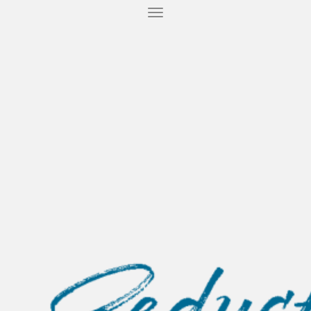
T
O
G
G
L
E
N
A
V
I
G
A
T
I
O
N