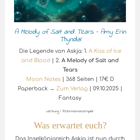
A Melody of Salt and Tears – Amy Erin
Thyndal
Die Legende von Askja: 1.
A Kiss of Ice
and Blood
| 2.
A Melody of Salt and
Tears
Moon Notes
| 368 Seiten | 17€ D
Paperback →
Zum Verlag
| 09.10.2025 |
Fantasy
Werbung | Rezensionsexemplar
Was erwartet euch?
Das Inselkönigreich Askja ist nun durch