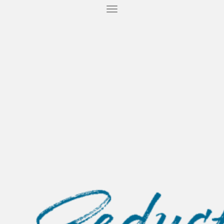
T
O
G
G
L
E
N
A
V
I
G
A
T
I
O
N