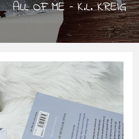
ALL OF ME – K.L. KREIG