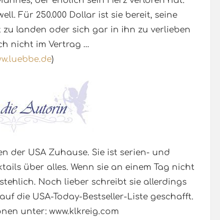
annes, der endlich sein Herz verloren hat.
l. Für 250.000 Dollar ist sie bereit, seine
t zu landen oder sich gar in ihn zu verlieben
ch nicht im Vertrag …
w.luebbe.de
)
sten der USA Zuhause. Sie ist serien- und
tails über alles. Wenn sie an einem Tag nicht
ehlich. Noch lieber schreibt sie allerdings
uf die USA-Today-Bestseller-Liste geschafft.
onen unter: www.klkreig.com