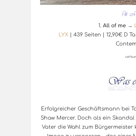
All o
1.
All of me
→
L
LYX
| 439 Seiten | 12,90€ D
Contem
Werbun
Erfolgreicher Geschäftsmann bei Ta
Shaw Mercer. Doch als ein Skandal
Vater die Wahl zum Bürgermeister k