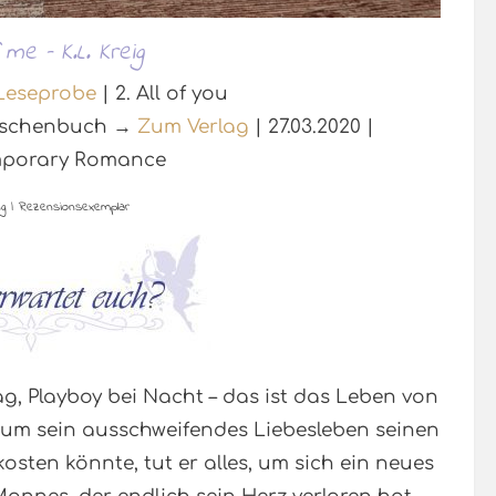
f me – K.L. Kreig
eseprobe
| 2. All of you
 Taschenbuch →
Zum Verlag
| 27.03.2020 |
porary Romance
g | Rezensionsexemplar
g, Playboy bei Nacht – das ist das Leben von
 um sein ausschweifendes Liebesleben seinen
osten könnte, tut er alles, um sich ein neues