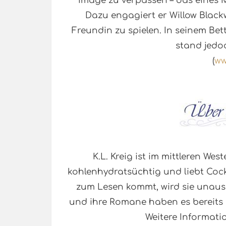
Image zu verpassen – das eines M
Dazu engagiert er Willow Blackwel
Freundin zu spielen. In seinem Bet
stand jedo
(
ww
K.L. Kreig ist im mittleren We
kohlenhydratsüchtig und liebt Cock
zum Lesen kommt, wird sie unausst
und ihre Romane haben es bereits a
Weitere Informati