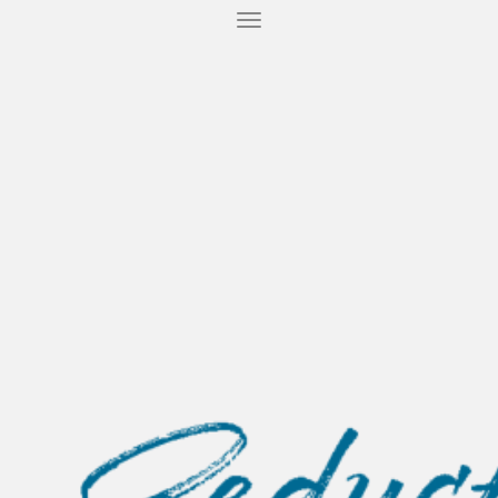
T
O
G
G
L
E
N
A
V
I
G
A
T
I
O
N