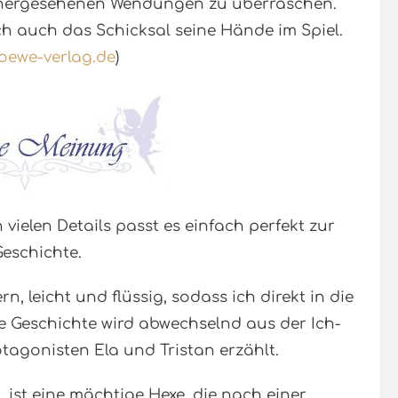
vorhergesehenen Wendungen zu überraschen.
 auch das Schicksal seine Hände im Spiel.
oewe-verlag.de
)
n vielen Details passt es einfach perfekt zur
eschichte.
n, leicht und flüssig, sodass ich direkt in die
e Geschichte wird abwechselnd aus der Ich-
otagonisten Ela und Tristan erzählt.
 ist eine mächtige Hexe, die nach einer