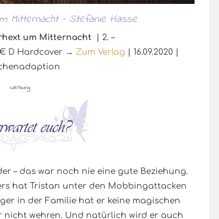
um Mitternacht – Stefanie Hasse
rhext um Mitternacht
| 2. –
95€ D Hardcover →
Zum Verlag
| 16.09.2020 |
chenadaption
Werbung
der – das war noch nie eine gute Beziehung.
ters hat Tristan unter den Mobbingattacken
ziger in der Familie hat er keine magischen
 nicht wehren. Und natürlich wird er auch