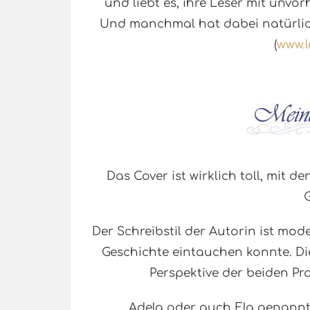
und liebt es, ihre Leser mit un
Und manchmal hat dabei natürlich
(
www.l
Das Cover ist wirklich toll, mit de
G
Der Schreibstil der Autorin ist moder
Geschichte eintauchen konnte. Di
Perspektive der beiden Pr
Adela oder auch Ela genannt,