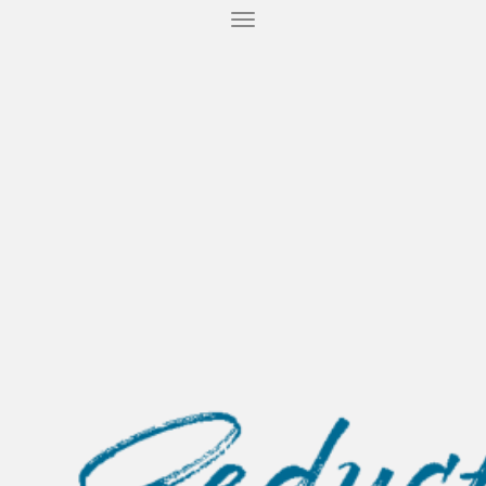
T
O
G
G
L
E
N
A
V
I
G
A
T
I
O
N