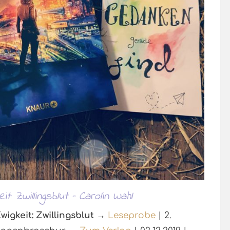
t: Zwillingsblut – Carolin Wahl
igkeit: Zwillingsblut
→
Leseprobe
| 2.