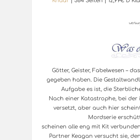
Knaur
| 384 Seiten | 12,99€ D 
Werbun
Götter, Geister, Fabelwesen – d
gegeben haben. Die Gestaltwandler
Aufgabe es ist, die Sterblic
Nach einer Katastrophe, bei der 
versetzt, aber auch hier schein
Mordserie erschütt
scheinen alle eng mit Kit verbunde
Partner Keagan versucht sie, de