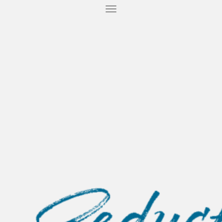
T
O
G
G
L
E
N
A
V
I
G
A
T
I
O
N