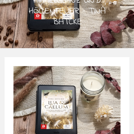
HIMMELGLANZ UND
HÖLLENFEUER – TINA
BÄTCKE