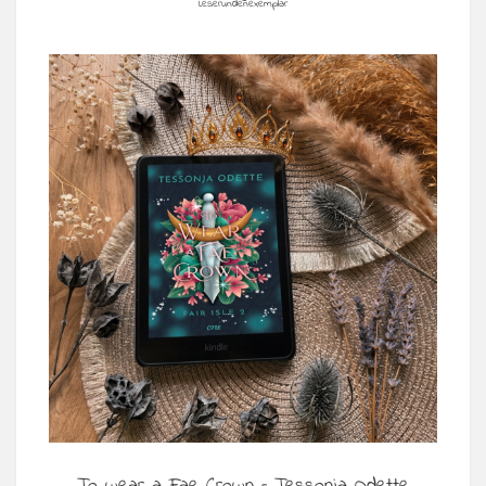
Leserundenexemplar
To wear a Fae Crown – Tessonja Odette