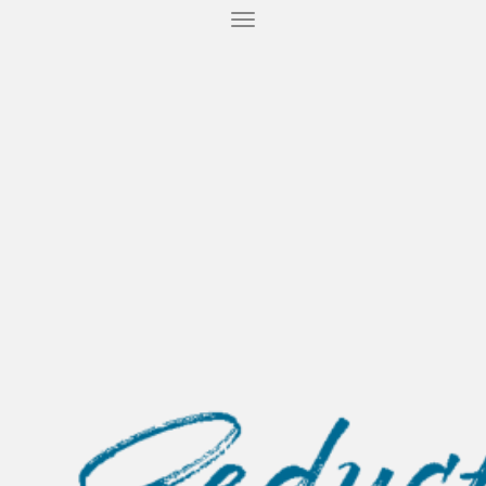
T
O
G
G
L
E
N
A
V
I
G
A
T
I
O
N