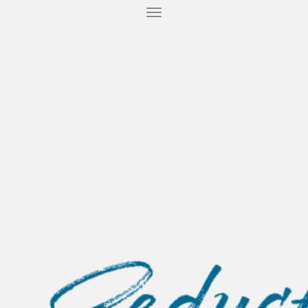
T
O
G
G
L
E
N
A
V
I
G
A
T
I
O
N