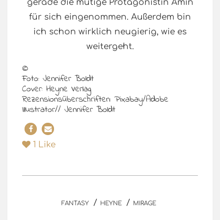
gerade die mutige Protagonistin Amin
für sich eingenommen. Außerdem bin
ich schon wirklich neugierig, wie es
weitergeht.
©
Foto: Jennifer Boldt
Cover: Heyne Verlag
Rezensionsüberschriften: Pixabay/Adobe
Illustrator// Jennifer Boldt
1
Like
/
/
FANTASY
HEYNE
MIRAGE