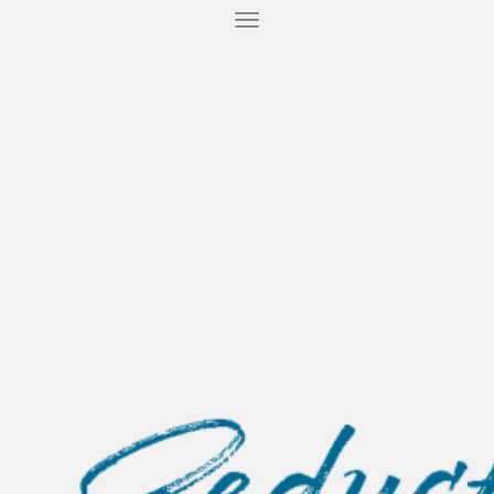
T
O
G
G
L
E
N
A
V
I
G
A
T
I
O
N