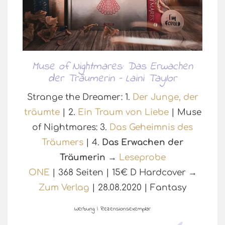
Muse of Nightmares: Das Erwachen
der Träumerin – Laini Taylor
Strange the Dreamer: 1.
Der Junge, der
träumte
| 2.
Ein Traum von Liebe
| Muse
of Nightmares: 3.
Das Geheimnis des
Träumers
| 4.
Das Erwachen der
Träumerin
→
Leseprobe
ONE
| 368 Seiten | 15€ D Hardcover →
Zum Verlag
| 28.08.2020 | Fantasy
Werbung | Rezensionsexemplar