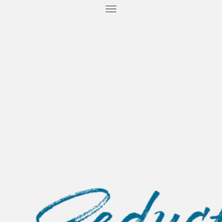
T
O
G
G
L
E
N
A
V
I
G
A
T
I
O
N