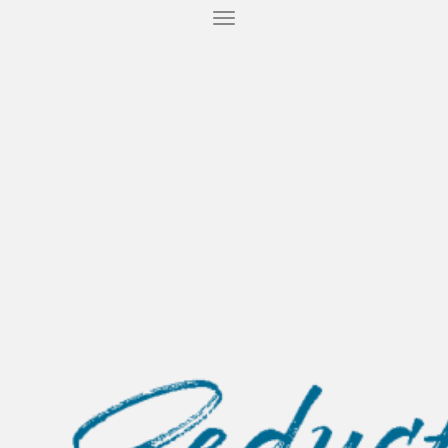
T
O
G
G
L
E
N
A
V
I
G
A
T
I
O
N