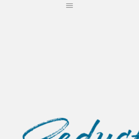
T
O
G
G
L
E
N
A
V
I
G
A
T
I
O
N