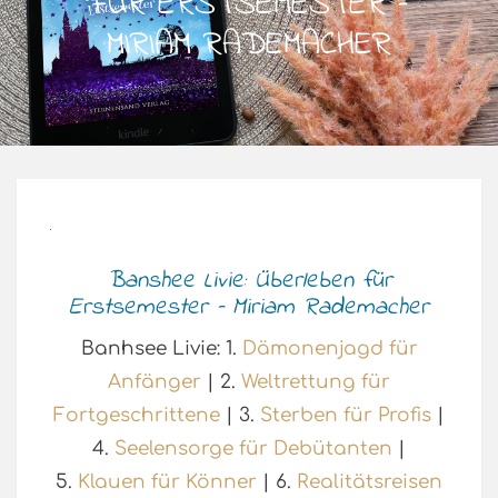
FÜR ERSTSEMESTER –
MIRIAM RADEMACHER
Banshee Livie: Überleben für
Erstsemester – Miriam Rademacher
Banhsee Livie: 1.
Dämonenjagd für
Anfänger
| 2.
Weltrettung für
Fortgeschrittene
| 3.
Sterben für Profis
|
4.
Seelensorge für Debütanten
|
5.
Klauen für Könner
| 6.
Realitätsreisen