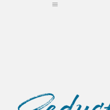
T
O
G
G
L
E
N
A
V
I
G
A
T
I
O
N