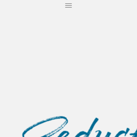
T
O
G
G
L
E
N
A
V
I
G
A
T
I
O
N