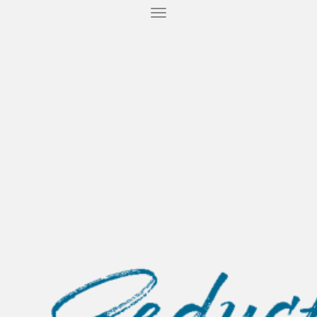
T
O
G
G
L
E
N
A
V
I
G
A
T
I
O
N